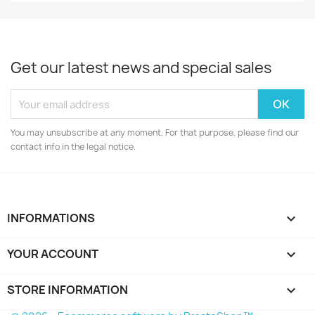
Get our latest news and special sales
You may unsubscribe at any moment. For that purpose, please find our
contact info in the legal notice.
INFORMATIONS

YOUR ACCOUNT

STORE INFORMATION
keyboard_arrow_down