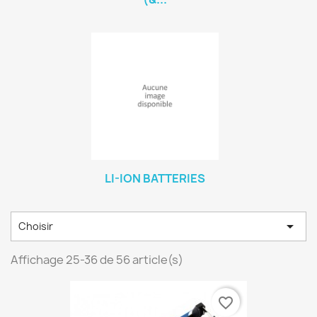
LI-ION BATTERIES

Choisir
Affichage 25-36 de 56 article(s)
favorite_border