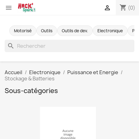
shopping_cart


(0)
Motorisé
Outils
Outils de dev.
Electronique
Pr
search
Accueil
Electronique
Puissance et Energie
Stockage & Batteries
Sous-catégories