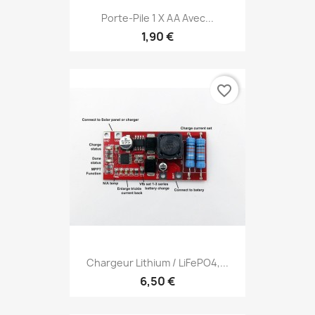
Porte-Pile 1 X AA Avec...
1,90 €
favorite_border
Chargeur Lithium / LiFePO4,...
6,50 €