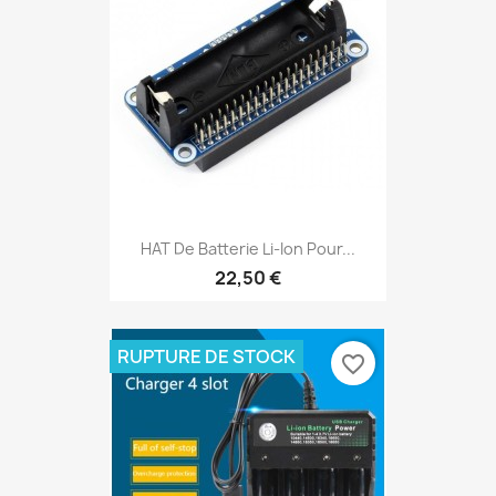
HAT De Batterie Li-Ion Pour...
22,50 €
RUPTURE DE STOCK
favorite_border