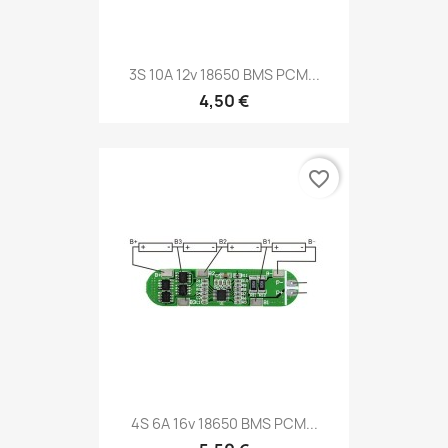
3S 10A 12v 18650 BMS PCM...
4,50 €
favorite_border
4S 6A 16v 18650 BMS PCM...