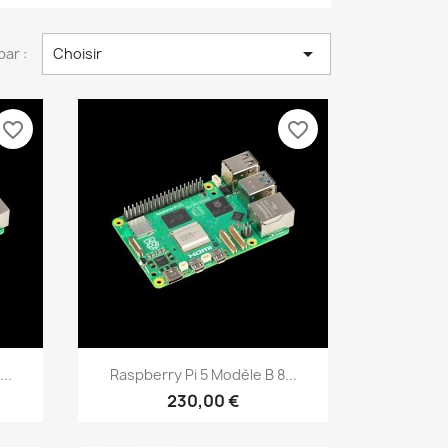

par :
Choisir
favorite_border
favorite_border
Aperçu rapide

..
Raspberry Pi 5 Modèle B 8...
230,00 €