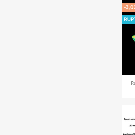
-3,0
RUP
R