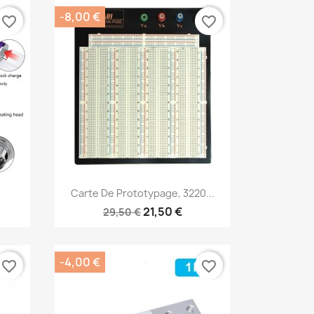
-8,00 €
favorite_border
favorite_border
Aperçu rapide

Carte De Prototypage, 3220...
21,50 €
29,50 €
-4,00 €
favorite_border
favorite_border