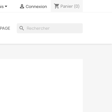
shopping_cart


Panier
(0)
is
Connexion
search
PAGE