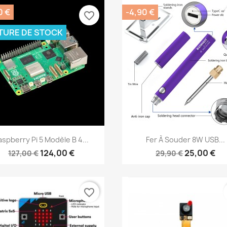
0 €
-4,90 €
favorite_border
TURE DE STOCK
Aperçu rapide
Aperçu rapide


aspberry Pi 5 Modèle B 4...
Fer À Souder 8W USB...
124,00 €
25,00 €
127,00 €
29,90 €
favorite_border