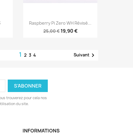
Aperçu rapide

3
Raspberry Pi Zero WH Révisé...
19,90 €
25,00 €
1

Suivant
2
3
4
ous trouverez pour cela nos
ilisation du site.
INFORMATIONS