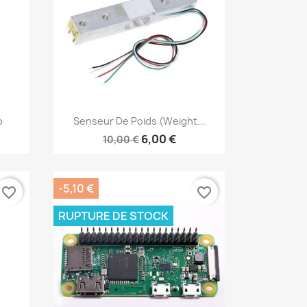
Aperçu rapide

o
Senseur De Poids (Weight...
6,00 €
10,00 €
-5,10 €
favorite_border
favorite_border
RUPTURE DE STOCK