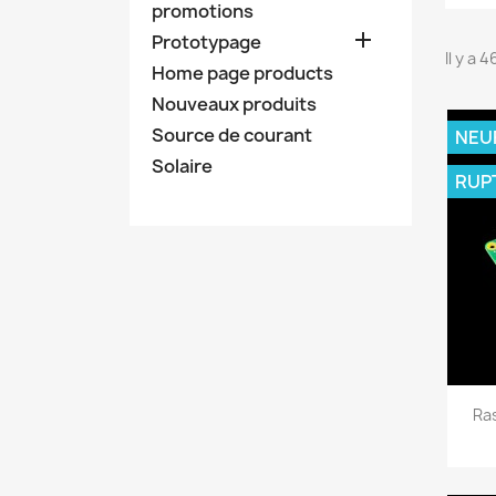
promotions

Prototypage
Il y a 
Home page products
Nouveaux produits
Source de courant
NEU
Solaire
RUP
Ras