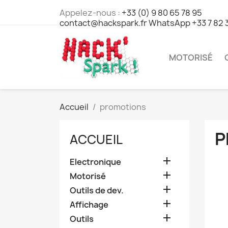
Appelez-nous :
+33 (0) 9 80 65 78 95
contact@hackspark.fr WhatsApp +33 7 82 
MOTORISÉ
Accueil
promotions
P
ACCUEIL

Electronique

Motorisé

Outils de dev.

Affichage

Outils