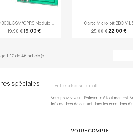
Aperçu rapide
Aperçu rapide


M800L GSM/GPRS Module...
Carte Micro:bit BBC V 1.
15,00 €
22,00 €
19,90 €
25,00 €
ge 1-12 de 46 article(s)
res spéciales
Vous pouvez vous désinscrire à tout moment. V
informations de contact dans les conditions d'ut
VOTRE COMPTE