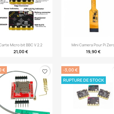
Aperçu rapide
Aperçu rapide


Carte Micro:bit BBC V 2.2
Mini Camera Pour Pi Zer
21,00 €
19,90 €
0 €
-3,00 €
favorite_border
RUPTURE DE STOCK