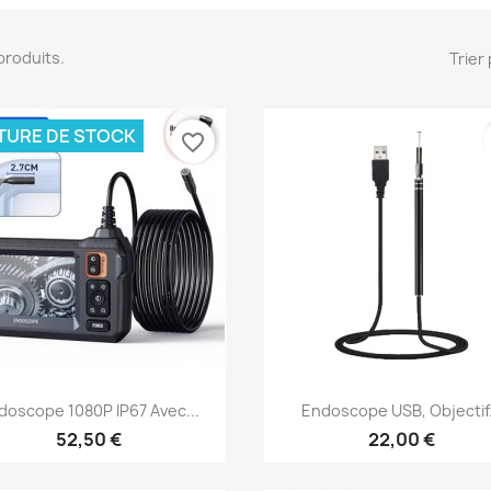
5 produits.
Trier 
TURE DE STOCK
favorite_border
Aperçu rapide
Aperçu rapide


doscope 1080P IP67 Avec...
Endoscope USB, Objectif.
52,50 €
22,00 €