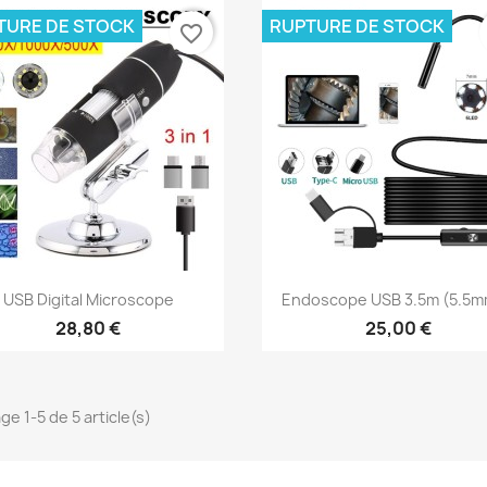
TURE DE STOCK
RUPTURE DE STOCK
favorite_border
Aperçu rapide
Aperçu rapide


USB Digital Microscope
Endoscope USB 3.5m (5.5mm
28,80 €
25,00 €
ge 1-5 de 5 article(s)