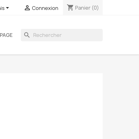
shopping_cart


Panier
(0)
is
Connexion
search
PAGE