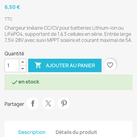
6,50 €
TTC
Chargeur linéaire CC/CV pour batteries Lithium-ion ou
LiFePO4, supportant de 1 à 3 cellules en série. Entrée large
7,5V-28V avec suivi MPPT solaire et courant maximal de 5A.
Quantité

favorite_border
AJOUTER AU PANIER
en stock

Partager
Description
Détails du produit