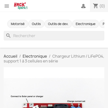
shopping_cart


(0)
Motorisé
Outils
Outils de dev.
Electronique
Pr
search
Accueil
Electronique
Chargeur Lithium / LiFePO4,
support 1 à 3 cellules en série