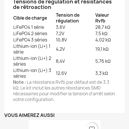
Tensions de régulation et résistances
de rétroaction
Tension de
Valeur
Cible de charge
régulation
Rvfb
LiFePO4 1 série
3,6V
28,7 kΩ
LiFePO4 2 séries
7,2V
7,5 kΩ
LiFePO4 3 séries
10,8V
4,02 kΩ
Lithium-ion (Li+) 1
4,2V
19,1 kΩ
série
Lithium-ion (Li+) 2
8,4V
5,76 kΩ
séries
Lithium-ion (Li+) 3
12,6V
3,3 kΩ
séries
Note :
La résistance Rvfb par défaut est de 3,3
kΩ. Le kit inclut les autres résistances SMD
nécessaires pour modifier la tension d'arrêt selon
votre configuration.
VOUS AIMEREZ AUSSI