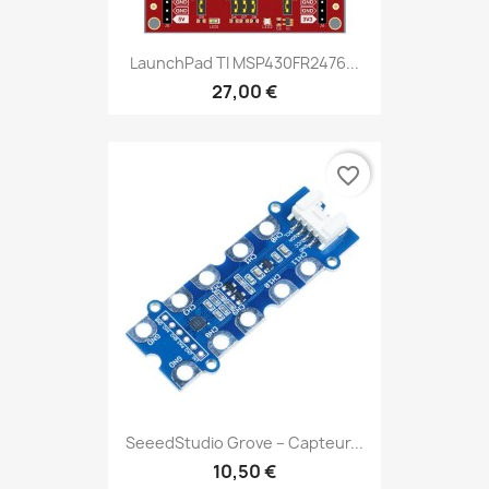
LaunchPad TI MSP430FR2476...
27,00 €
favorite_border
SeeedStudio Grove – Capteur...
10,50 €