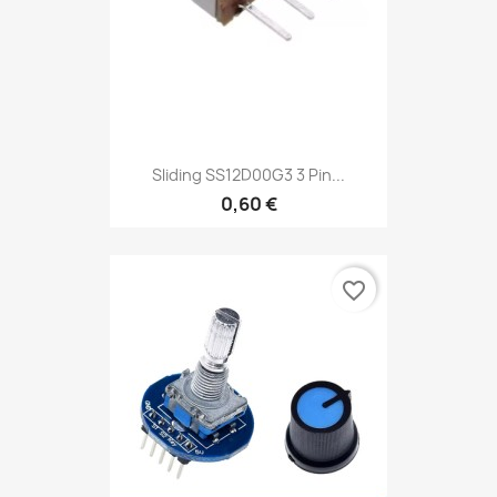
Sliding SS12D00G3 3 Pin...
0,60 €
favorite_border