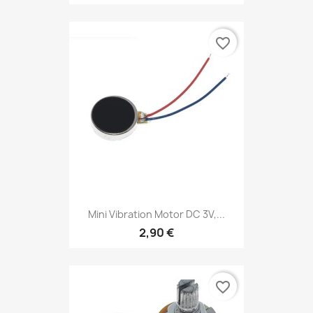
favorite_border
Mini Vibration Motor DC 3V,...
2,90 €
favorite_border