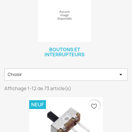
BOUTONS ET
INTERRUPTEURS

Choisir
Affichage 1-12 de 73 article(s)
NEUF
favorite_border