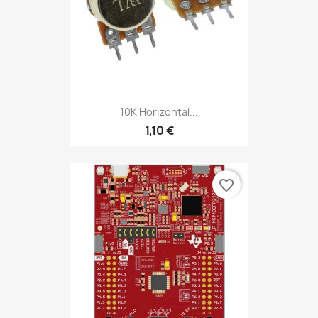
10K Horizontal...
1,10 €
favorite_border