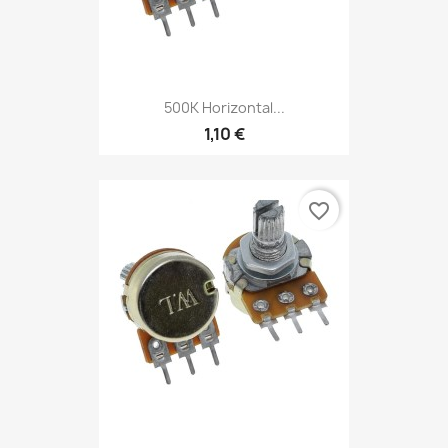
500K Horizontal...
1,10 €
favorite_border