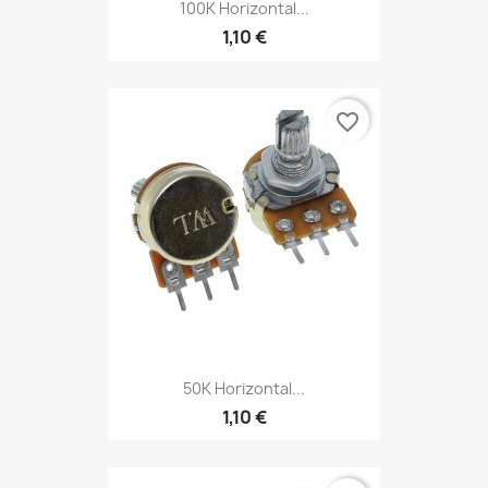
100K Horizontal...
1,10 €
favorite_border
50K Horizontal...
1,10 €