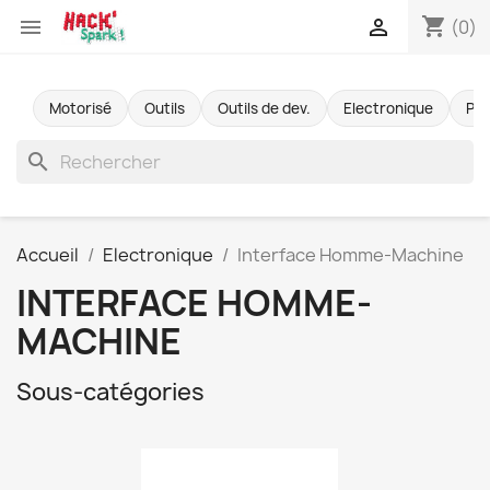
shopping_cart


(0)
Motorisé
Outils
Outils de dev.
Electronique
Pr
search
Accueil
Electronique
Interface Homme-Machine
INTERFACE HOMME-
MACHINE
Sous-catégories