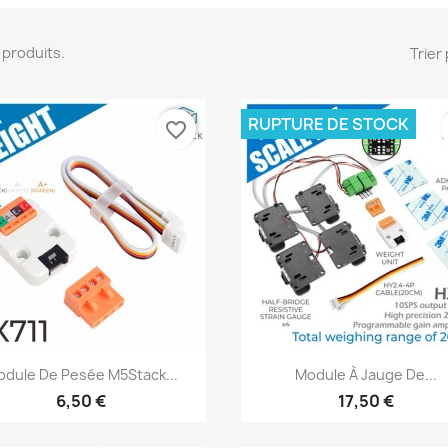
12 produits.
Trier 
RUPTURE DE STOCK
favorite_border
Aperçu rapide
Aperçu rapide


dule De Pesée M5Stack...
Module À Jauge De...
6,50 €
17,50 €