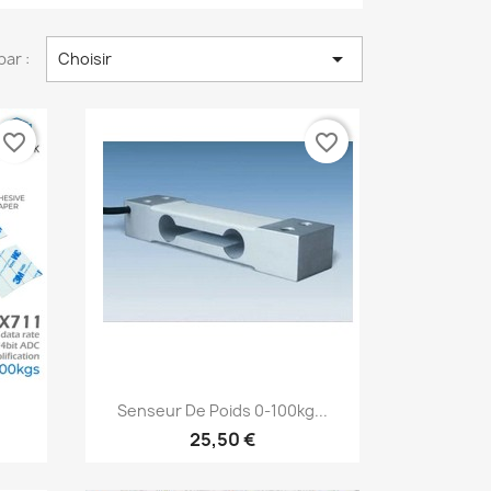

par :
Choisir
favorite_border
favorite_border
Aperçu rapide

Senseur De Poids 0-100kg...
25,50 €