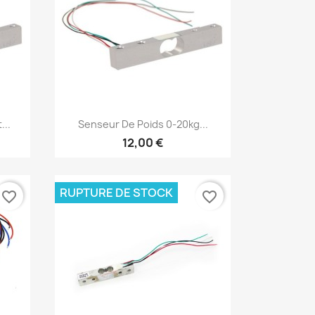
Aperçu rapide

...
Senseur De Poids 0-20kg...
12,00 €
RUPTURE DE STOCK
favorite_border
favorite_border