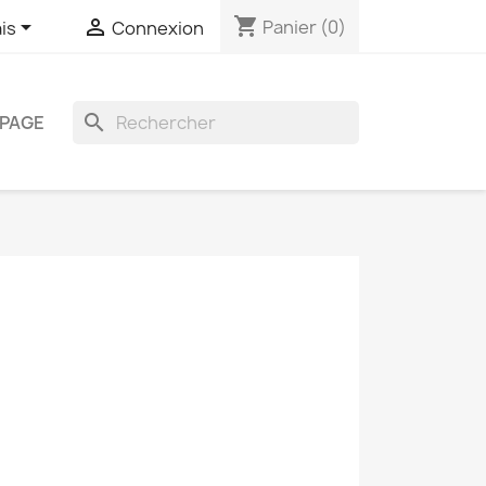
shopping_cart


Panier
(0)
is
Connexion
search
PAGE