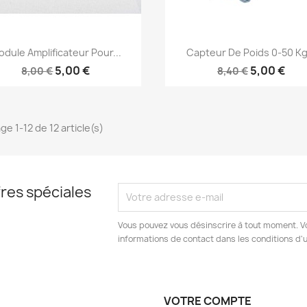
Aperçu rapide
Aperçu rapide


dule Amplificateur Pour...
Capteur De Poids 0-50 Kg.
5,00 €
5,00 €
8,00 €
8,40 €
ge 1-12 de 12 article(s)
res spéciales
Vous pouvez vous désinscrire à tout moment. V
informations de contact dans les conditions d'ut
VOTRE COMPTE