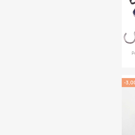
P
-3,0