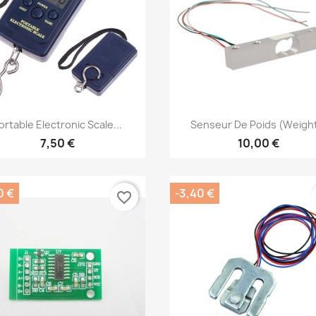
Aperçu rapide
Aperçu rapide


ortable Electronic Scale...
Senseur De Poids (Weight
7,50 €
10,00 €
0 €
-3,40 €
favorite_border