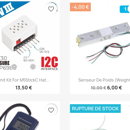
-4,00 €
favorite_border
Aperçu rapide
Aperçu rapide


nit Kit For M5StickC Hat...
Senseur De Poids (Weight
13,50 €
6,00 €
10,00 €
RUPTURE DE STOCK
favorite_border