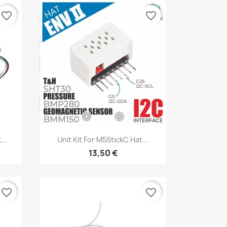
favorite_border
favorite_border
Aperçu rapide

...
Unit Kit For M5StickC Hat...
13,50 €
favorite_border
favorite_border