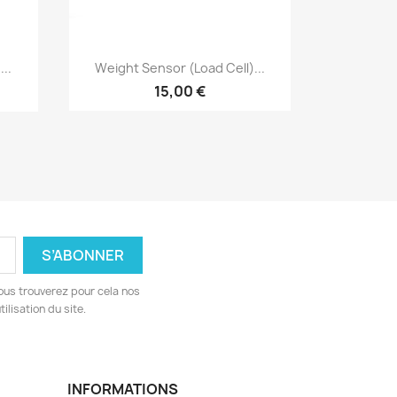
Aperçu rapide

..
Weight Sensor (Load Cell)...
15,00 €
ous trouverez pour cela nos
ilisation du site.
INFORMATIONS