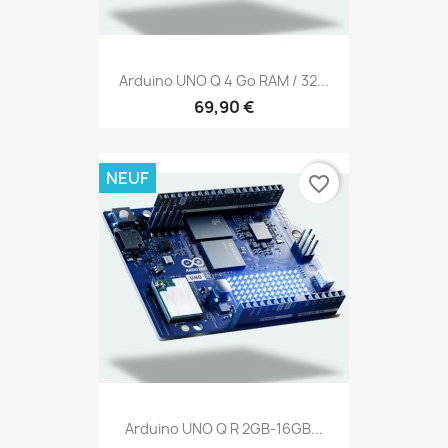
Arduino UNO Q 4 Go RAM / 32...
69,90 €
NEUF
favorite_border
Arduino UNO Q R 2GB-16GB...