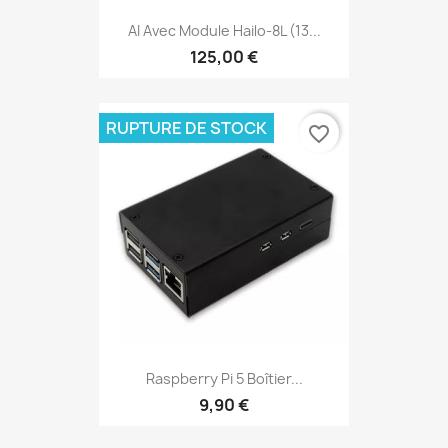
AI Avec Module Hailo-8L (13...
125,00 €
RUPTURE DE STOCK
favorite_border
Raspberry Pi 5 Boîtier...
9,90 €