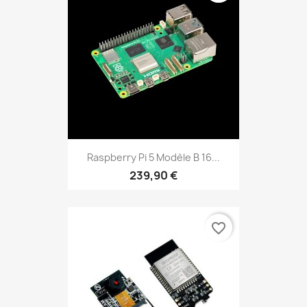
Raspberry Pi 5 Modèle B 16...
239,90 €
favorite_border