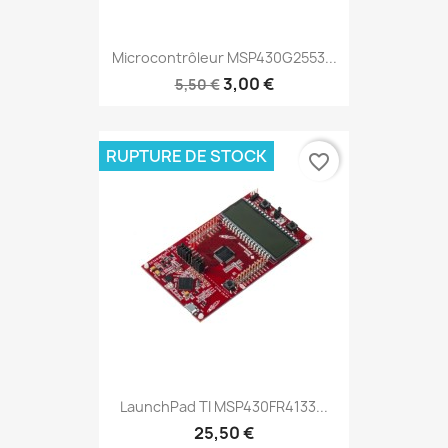
Microcontrôleur MSP430G2553...
3,00 €
5,50 €
RUPTURE DE STOCK
favorite_border
LaunchPad TI MSP430FR4133...
25,50 €