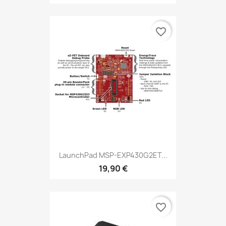
favorite_border
LaunchPad MSP-EXP430G2ET...
19,90 €
favorite_border