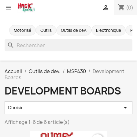
shopping_cart


(0)
Motorisé
Outils
Outils de dev.
Electronique
Pr
search
Accueil
Outils de dev.
MSP430
Development
Boards
DEVELOPMENT BOARDS

Choisir
Affichage 1-6 de 6 article(s)