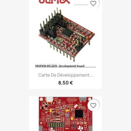
favorite_border
Carte De Développement...
8,50 €
favorite_border