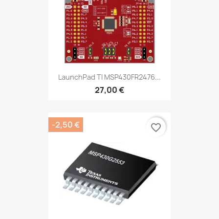
LaunchPad TI MSP430FR2476...
27,00 €
-2,50 €
favorite_border