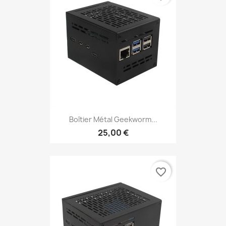
Boîtier Métal Geekworm...
25,00 €
favorite_border