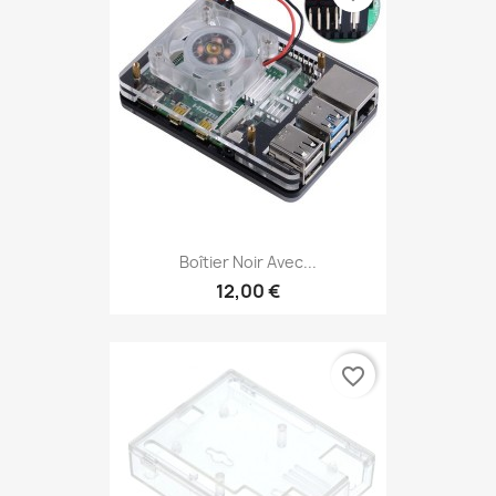
Boîtier Noir Avec...
12,00 €
favorite_border