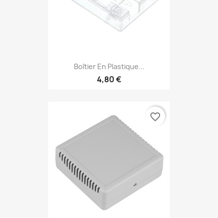
Boîtier En Plastique...
4,80 €
favorite_border