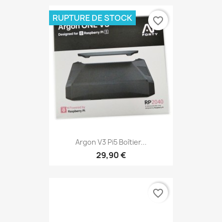
RUPTURE DE STOCK
favorite_border
Argon V3 Pi5 Boîtier...
29,90 €
favorite_border