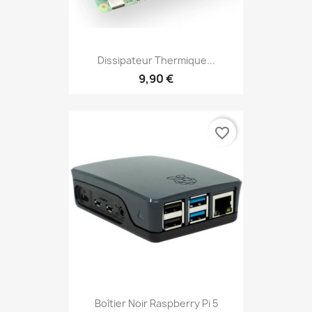
Dissipateur Thermique...
9,90 €
favorite_border
Boîtier Noir Raspberry Pi 5