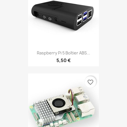
Raspberry Pi 5 Boîtier ABS...
5,50 €
favorite_border