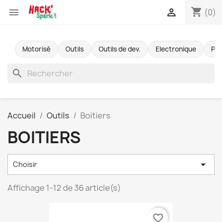
shopping_cart


(0)
Motorisé
Outils
Outils de dev.
Electronique
Pr
search
Accueil
Outils
Boitiers
BOITIERS

Choisir
Affichage 1-12 de 36 article(s)
favorite_border