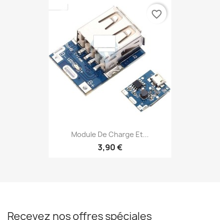
favorite_border
Module De Charge Et...
3,90 €
Recevez nos offres spéciales