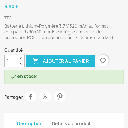
6,90 €
TTC
Batterie Lithium-Polymère 3,7 V 320 mAh au format
compact 3x30x40 mm. Elle intègre une carte de
protection PCB et un connecteur JST 2 pins standard.
Quantité

favorite_border
AJOUTER AU PANIER
en stock

Partager
Description
Détails du produit