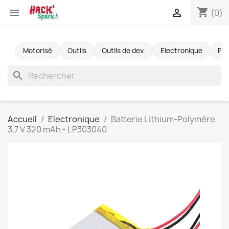
shopping_cart


(0)
Motorisé
Outils
Outils de dev.
Electronique
Pr
search
Accueil
Electronique
Batterie Lithium-Polymère
3,7 V 320 mAh - LP303040