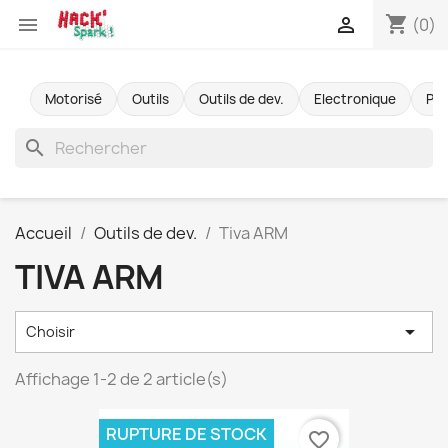
shopping_cart


(0)
Motorisé
Outils
Outils de dev.
Electronique
Pr
search
Accueil
Outils de dev.
Tiva ARM
TIVA ARM

Choisir
Affichage 1-2 de 2 article(s)
RUPTURE DE STOCK
favorite_border