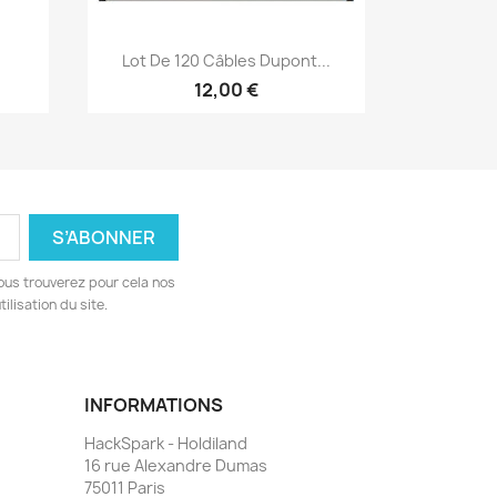
Aperçu rapide

Lot De 120 Câbles Dupont...
12,00 €
ous trouverez pour cela nos
ilisation du site.
INFORMATIONS
HackSpark - Holdiland
16 rue Alexandre Dumas
75011 Paris