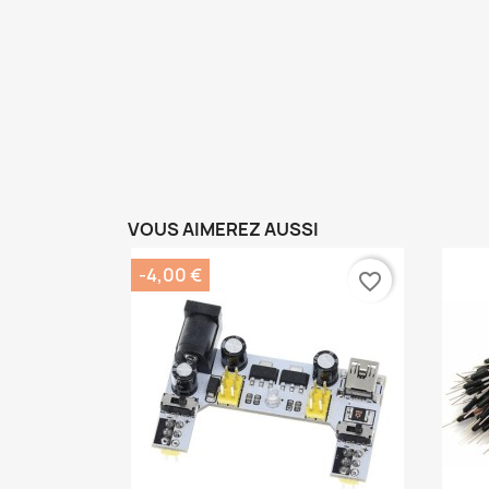
VOUS AIMEREZ AUSSI
-4,00 €
favorite_border