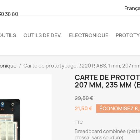
França
30 38 80
OUTILS
OUTILS DE DEV.
ELECTRONIQUE
PROTOTY
ronique
Carte de prototypage, 3220 P, ABS, 1 mm, 207 m
CARTE DE PROTOTY
207 MM, 235 MM 
29,50 €
21,50 €
ÉCONOMISEZ 8,
TTC
Breadboard combinée (plati
d'essai sans soudure)