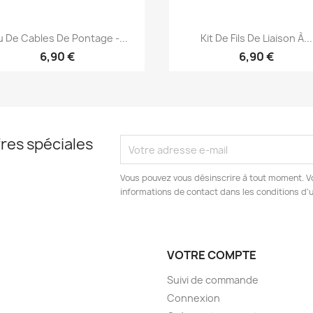
Aperçu rapide
Aperçu rapide


u De Cables De Pontage -...
Kit De Fils De Liaison À...
6,90 €
6,90 €
res spéciales
Vous pouvez vous désinscrire à tout moment. V
informations de contact dans les conditions d'ut
VOTRE COMPTE
Suivi de commande
Connexion