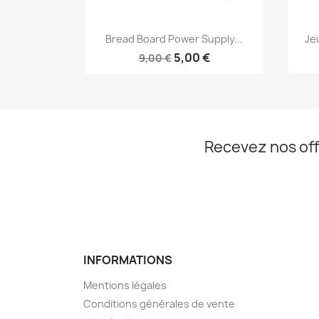
Aperçu rapide

Bread Board Power Supply...
Je
5,00 €
9,00 €
Recevez nos off
INFORMATIONS
Mentions légales
Conditions générales de vente