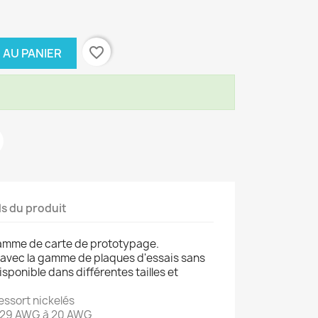
favorite_border
 AU PANIER
ls du produit
gamme de carte de prototypage.
 avec la gamme de plaques d'essais sans
sponible dans différentes tailles et
ressort nickelés
e 29 AWG à 20 AWG