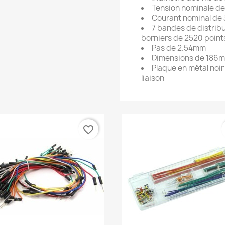
Tension nominale d
Courant nominal de 
7 bandes de distrib
borniers de 2520 poin
Pas de 2.54mm
Dimensions de 186m
Plaque en métal noi
liaison
favorite_border