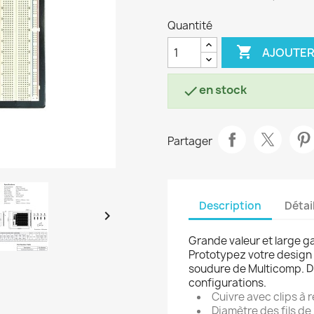
Quantité

AJOUTER
en stock

Partager
Description
Détai

Grande valeur et large 
Prototypez votre design
soudure de Multicomp. Di
configurations.
Cuivre avec clips à 
Diamètre des fils d