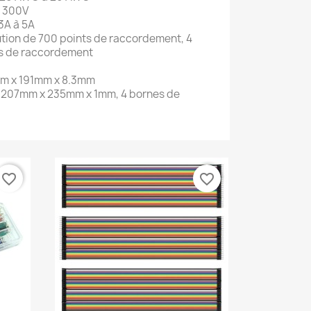
e 300V
3A à 5A
ution de 700 points de raccordement, 4
ts de raccordement
m x 191mm x 8.3mm
r 207mm x 235mm x 1mm, 4 bornes de
favorite_border
favorite_border