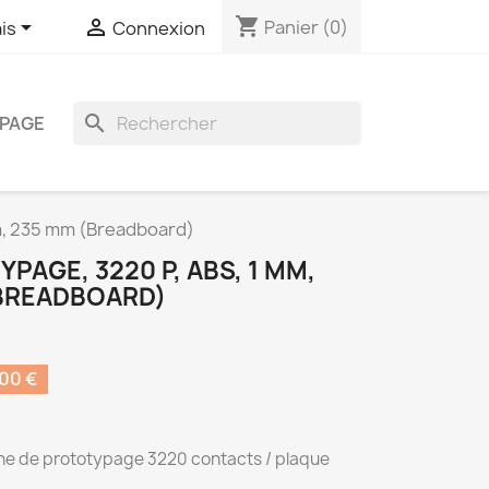
shopping_cart


Panier
(0)
is
Connexion
search
PAGE
m, 235 mm (Breadboard)
PAGE, 3220 P, ABS, 1 MM,
(BREADBOARD)
00 €
ne de prototypage 3220 contacts / plaque