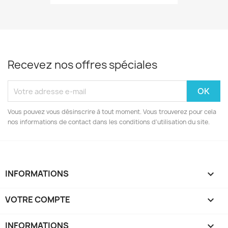
Recevez nos offres spéciales
Vous pouvez vous désinscrire à tout moment. Vous trouverez pour cela
nos informations de contact dans les conditions d'utilisation du site.
INFORMATIONS

VOTRE COMPTE

INFORMATIONS
keyboard_arrow_down