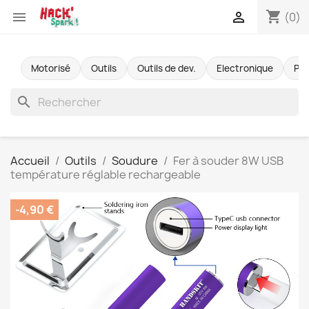
shopping_cart


(0)
Motorisé
Outils
Outils de dev.
Electronique
Pr
search
Accueil
Outils
Soudure
Fer à souder 8W USB
température réglable rechargeable
-4,90 €