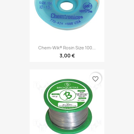
Chem-Wik® Rosin Size 100...
3,00 €
favorite_border