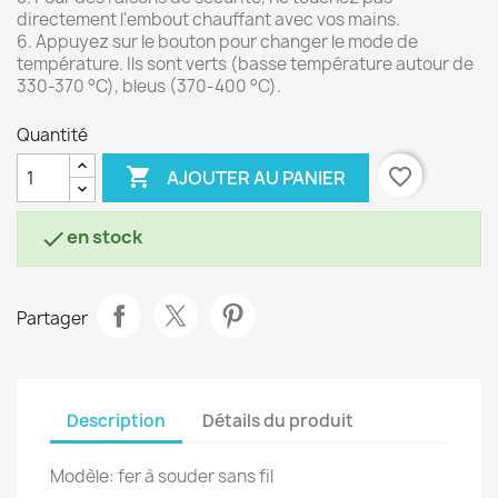
directement l'embout chauffant avec vos mains.
6. Appuyez sur le bouton pour changer le mode de
température. Ils sont verts (basse température autour de
330-370 °C), bleus (370-400 °C).
Quantité

favorite_border
AJOUTER AU PANIER
en stock

Partager
Description
Détails du produit
Modèle: fer à souder sans fil