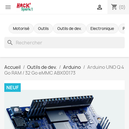
shopping_cart


(0)
Motorisé
Outils
Outils de dev.
Electronique
Pr
search
Accueil
Outils de dev.
Arduino
Arduino UNO Q 4
Go RAM / 32 Go eMMC ABX00173
NEUF