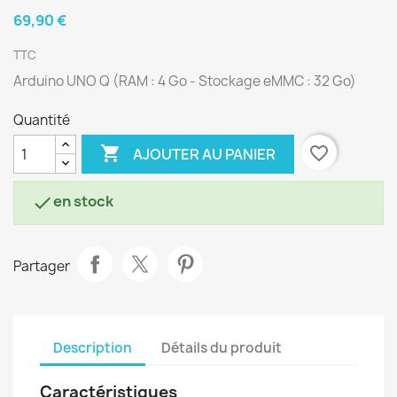
69,90 €
TTC
Arduino UNO Q (RAM : 4 Go - Stockage eMMC : 32 Go)
Quantité

favorite_border
AJOUTER AU PANIER
en stock

Partager
Description
Détails du produit
Caractéristiques