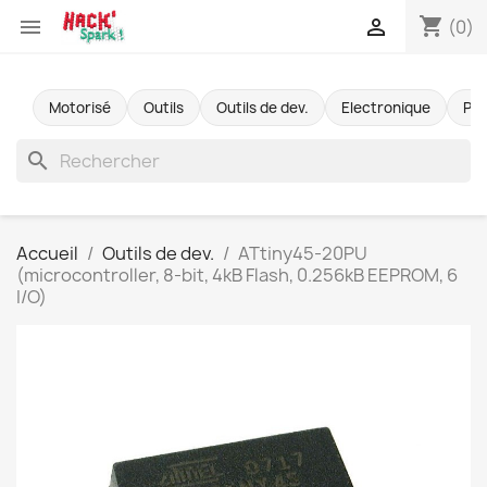
shopping_cart


(0)
Motorisé
Outils
Outils de dev.
Electronique
Pr
search
Accueil
Outils de dev.
ATtiny45-20PU
(microcontroller, 8-bit, 4kB Flash, 0.256kB EEPROM, 6
I/O)