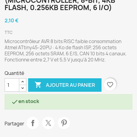
(MICROCONTROLLER, 8-BIT, 4KB
FLASH, 0.256KB EEPROM, 6 I/O)
2,10 €
TTC
Microcontrôleur AVR 8 bits RISC faible consommation
Atmel ATtiny45-20PU : 4 Ko de flash ISP, 256 octets
EEPROM, 256 octets SRAM, 6 E/S, CAN 10 bits 4 canaux.
Fonctionne entre 2,7 V et 5,5 V jusqu'à 20 MHz.
Quantité

favorite_border
AJOUTER AU PANIER
en stock

Partager