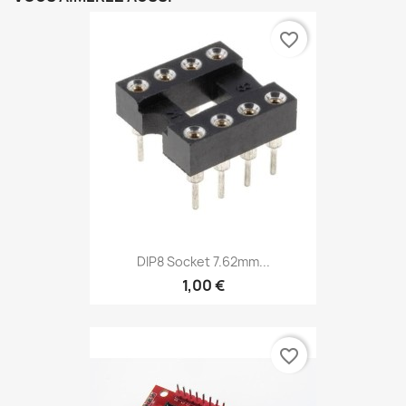
favorite_border
DIP8 Socket 7.62mm...
1,00 €
favorite_border