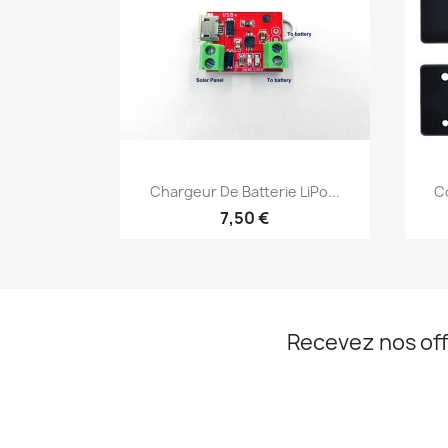
Aperçu rapide

Chargeur De Batterie LiPo...
C
7,50 €
Recevez nos off