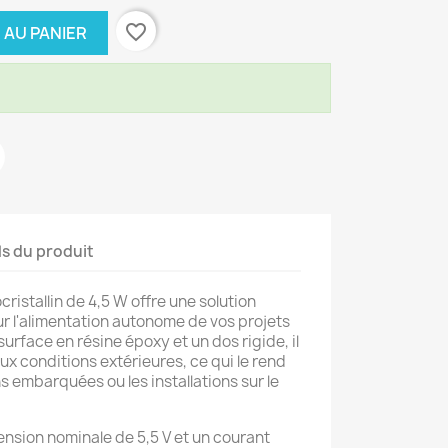
favorite_border
 AU PANIER
ls du produit
istallin de 4,5 W offre une solution
 l'alimentation autonome de vos projets
urface en résine époxy et un dos rigide, il
ux conditions extérieures, ce qui le rend
ns embarquées ou les installations sur le
ension nominale de 5,5 V et un courant