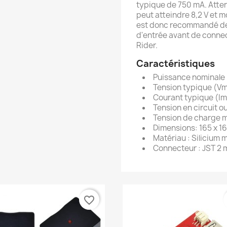
typique de 750 mA. Attent
peut atteindre 8,2 V et mo
est donc recommandé de v
d'entrée avant de conne
Rider.
Caractéristiques
Puissance nominale 
Tension typique (Vmp
Courant typique (Im
Tension en circuit ou
Tension de charge m
Dimensions: 165 x 1
Matériau : Silicium 
Connecteur : JST 2
favorite_border