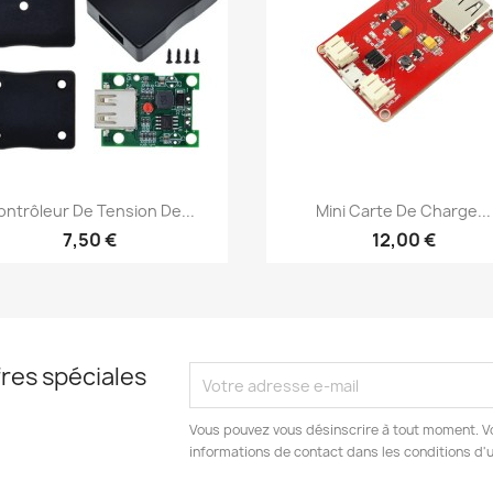
Aperçu rapide
Aperçu rapide


ontrôleur De Tension De...
Mini Carte De Charge...
7,50 €
12,00 €
res spéciales
Vous pouvez vous désinscrire à tout moment. V
informations de contact dans les conditions d'ut