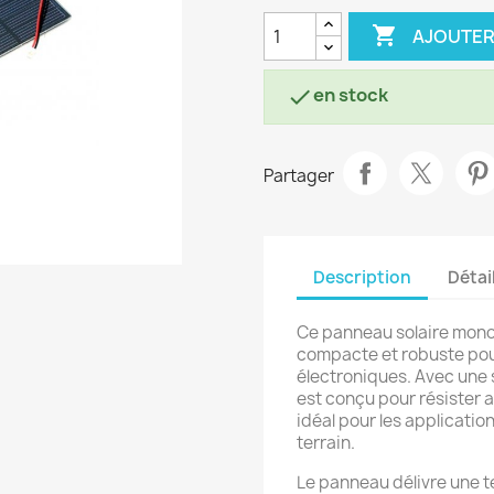

AJOUTER
en stock

Partager
Description
Détai
Ce panneau solaire monocr
compacte et robuste pour
électroniques. Avec une s
est conçu pour résister a
idéal pour les applicatio
terrain.
Le panneau délivre une t