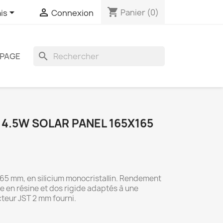
shopping_cart


Panier
(0)
is
Connexion
search
PAGE
4.5W SOLAR PANEL 165X165
165 mm, en silicium monocristallin. Rendement
e en résine et dos rigide adaptés à une
cteur JST 2 mm fourni.