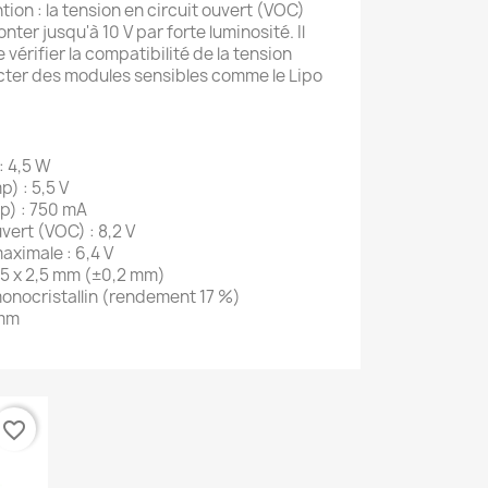
ion : la tension en circuit ouvert (VOC)
nter jusqu'à 10 V par forte luminosité. Il
érifier la compatibilité de la tension
cter des modules sensibles comme le Lipo
: 4,5 W
) : 5,5 V
p) : 750 mA
vert (VOC) : 8,2 V
aximale : 6,4 V
65 x 2,5 mm (±0,2 mm)
monocristallin (rendement 17 %)
 mm
favorite_border