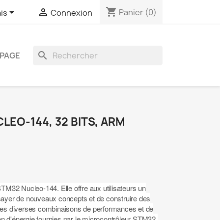
shopping_cart


Panier
(0)
is
Connexion
search
PAGE
LEO-144, 32 BITS, ARM
32 Nucleo-144. Elle offre aux utilisateurs un
sayer de nouveaux concepts et de construire des
 les diverses combinaisons de performances et de
n d'énergie fournies par le microcontrôleur STM32.