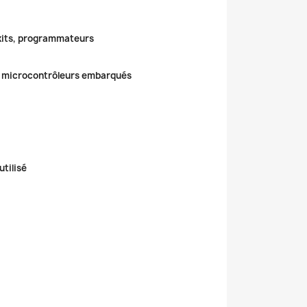
kits, programmateurs
, microcontrôleurs embarqués
tilisé