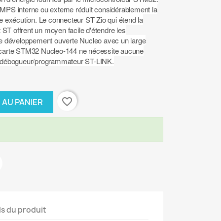
SMPS interne ou externe réduit considérablement la
exécution. Le connecteur ST Zio qui étend la
ST offrent un moyen facile d'étendre les
 de développement ouverte Nucleo avec un large
a carte STM32 Nucleo-144 ne nécessite aucune
le débogueur/programmateur ST-LINK.
favorite_border
 AU PANIER
ls du produit