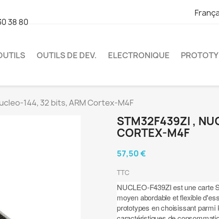
França
30 38 80
OUTILS
OUTILS DE DEV.
ELECTRONIQUE
PROTOTY
ucleo-144, 32 bits, ARM Cortex-M4F
STM32F439ZI , NUC
CORTEX-M4F
57,50 €
TTC
NUCLEO-F439ZI est une carte STM
moyen abordable et flexible d'es
prototypes en choisissant parmi
caractéristiques de consommatio