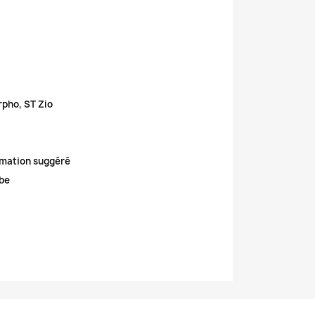
rpho, ST Zio
mation suggéré
be