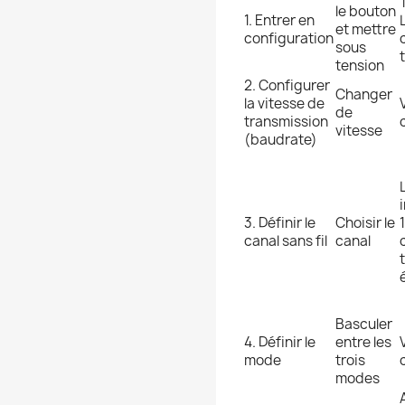
le bouton
1. Entrer en
et mettre
configuration
sous
tension
2. Configurer
Changer
la vitesse de
de
transmission
vitesse
(baudrate)
3. Définir le
Choisir le
canal sans fil
canal
Basculer
4. Définir le
entre les
mode
trois
modes