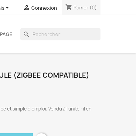
shopping_cart


Panier
(0)
is
Connexion
search
PAGE
ULE (ZIGBEE COMPATIBLE)
 et simple d'emploi. Vendu à l'unité : il en