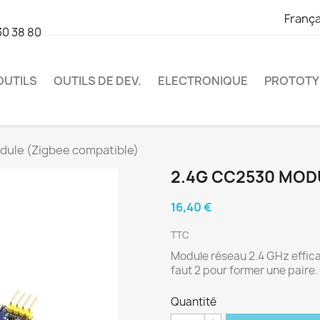
França
30 38 80
OUTILS
OUTILS DE DEV.
ELECTRONIQUE
PROTOTY
ule (Zigbee compatible)
2.4G CC2530 MOD
16,40 €
TTC
Module réseau 2.4 GHz efficace
faut 2 pour former une paire.
Quantité