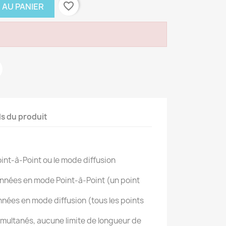
favorite_border
 AU PANIER
ls du produit
int-à-Point ou le mode diffusion
nnées en mode Point-à-Point (un point
nées en mode diffusion (tous les points
imultanés, aucune limite de longueur de