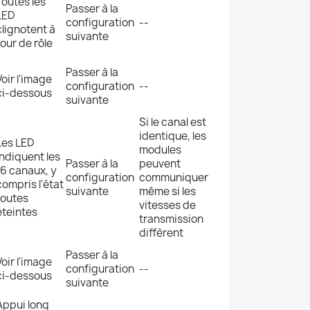
Toutes les
Passer à la
LED
configuration
--
clignotent à
suivante
tour de rôle
Passer à la
Voir l'image
configuration
--
ci-dessous
suivante
Si le canal est
identique, les
Les LED
modules
indiquent les
Passer à la
peuvent
16 canaux, y
configuration
communiquer
compris l'état
suivante
même si les
toutes
vitesses de
éteintes
transmission
diffèrent
Passer à la
Voir l'image
configuration
--
ci-dessous
suivante
Appui long