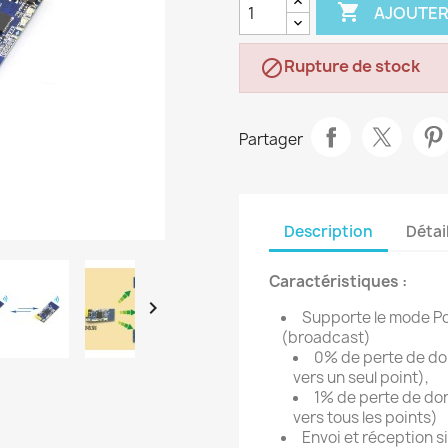

AJOUTER
Rupture de stock

Partager
Description
Détai
Caractéristiques :

Supporte le mode Po
(broadcast)
0% de perte de do
vers un seul point),
1% de perte de don
vers tous les points)
Envoi et réception s