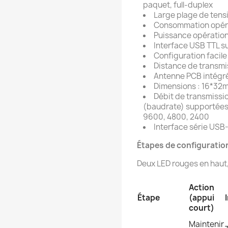
paquet, full-duplex
Large plage de tens
Consommation opéra
Puissance opération
Interface USB TTL 
Configuration facile
Distance de transmi
Antenne PCB intégr
Dimensions : 16*32m
Débit de transmissio
(baudrate) supportées 
9600, 4800, 2400
Interface série USB
Étapes de configuratio
Deux LED rouges en haut,
Action
Étape
(appui
court)
Maintenir