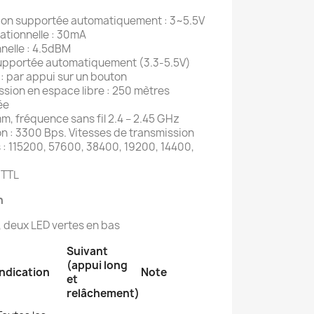
ion supportée automatiquement : 3~5.5V
tionnelle : 30mA
nelle : 4.5dBM
supportée automatiquement (3.3-5.5V)
 : par appui sur un bouton
ssion en espace libre : 250 mètres
ée
m, fréquence sans fil 2.4 – 2.45 GHz
n : 3300 Bps. Vitesses de transmission
: 115200, 57600, 38400, 19200, 14400,
-TTL
n
 deux LED vertes en bas
Suivant
(appui long
Indication
Note
et
relâchement)