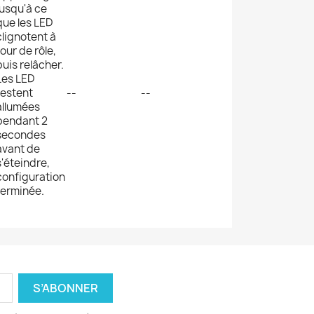
jusqu'à ce
que les LED
clignotent à
tour de rôle,
puis relâcher.
Les LED
restent
--
--
allumées
pendant 2
secondes
avant de
s'éteindre,
configuration
terminée.