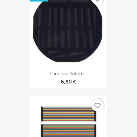
Panneau Solaire...
6,90 €
favorite_border