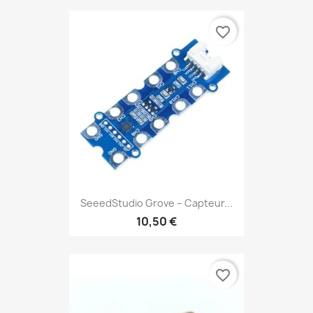
favorite_border
SeeedStudio Grove – Capteur...
10,50 €
favorite_border