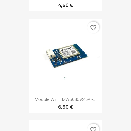
4,50 €
favorite_border
Module WiFi EMW5080V2 5V -...
6,50 €
favorite_border