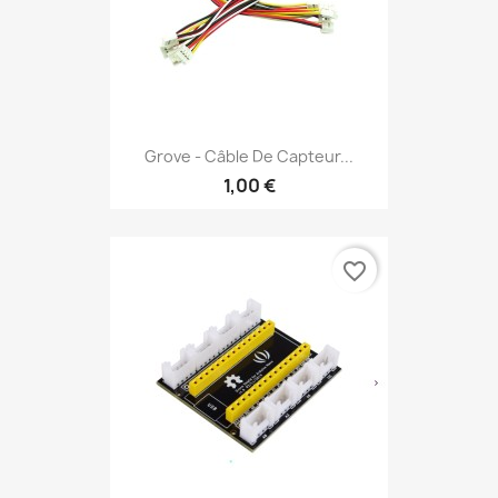
Grove - Câble De Capteur...
1,00 €
favorite_border