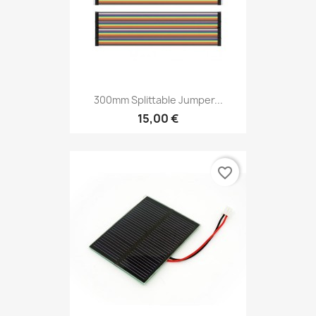
300mm Splittable Jumper...
15,00 €
favorite_border