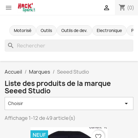
shopping_cart


(0)
Motorisé
Outils
Outils de dev.
Electronique
Pr
search
Accueil
Marques
Seeed Studio
Liste des produits de la marque
Seeed Studio

Choisir
Affichage 1-12 de 49 article(s)
NEUF
favorite_border