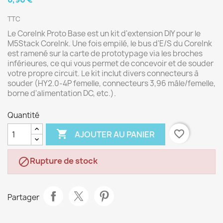
TTC
Le CoreInk Proto Base est un kit d'extension DIY pour le
M5Stack CoreInk. Une fois empilé, le bus d'E/S du CoreInk
est ramené sur la carte de prototypage via les broches
inférieures, ce qui vous permet de concevoir et de souder
votre propre circuit. Le kit inclut divers connecteurs à
souder (HY2.0-4P femelle, connecteurs 3,96 mâle/femelle,
borne d'alimentation DC, etc.).
Quantité

favorite_border
AJOUTER AU PANIER
Rupture de stock

Partager