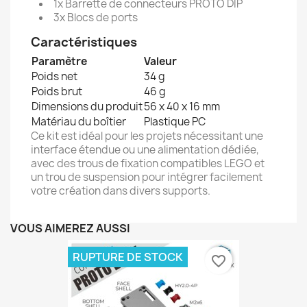
1x Barrette de connecteurs PROTO DIP
3x Blocs de ports
Caractéristiques
Paramètre
Valeur
Poids net
34 g
Poids brut
46 g
Dimensions du produit
56 x 40 x 16 mm
Matériau du boîtier
Plastique PC
Ce kit est idéal pour les projets nécessitant une
interface étendue ou une alimentation dédiée,
avec des trous de fixation compatibles LEGO et
un trou de suspension pour intégrer facilement
votre création dans divers supports.
VOUS AIMEREZ AUSSI
RUPTURE DE STOCK
favorite_border