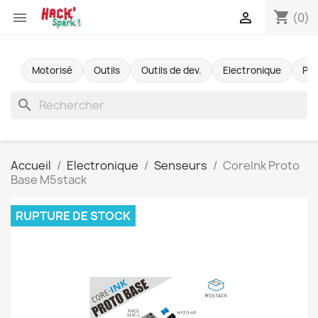
shopping_cart


(0)
Motorisé
Outils
Outils de dev.
Electronique
Pr
search
Accueil
Electronique
Senseurs
CoreInk Proto
Base M5stack
RUPTURE DE STOCK