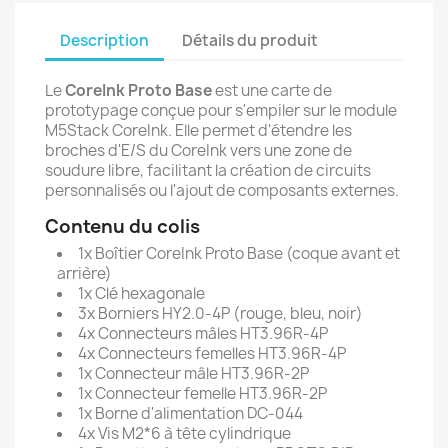
Description
Détails du produit
Le
CoreInk Proto Base
est une carte de
prototypage conçue pour s'empiler sur le module
M5Stack CoreInk. Elle permet d'étendre les
broches d'E/S du CoreInk vers une zone de
soudure libre, facilitant la création de circuits
personnalisés ou l'ajout de composants externes.
Contenu du colis
1x Boîtier CoreInk Proto Base (coque avant et
arrière)
1x Clé hexagonale
3x Borniers HY2.0-4P (rouge, bleu, noir)
4x Connecteurs mâles HT3.96R-4P
4x Connecteurs femelles HT3.96R-4P
1x Connecteur mâle HT3.96R-2P
1x Connecteur femelle HT3.96R-2P
1x Borne d'alimentation DC-044
4x Vis M2*6 à tête cylindrique