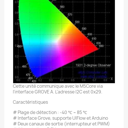
Cette unité communique avec le M5Core via
l'interface GROVE A. L'adresse I2C est 0x29.
Caractéristiques
# Plage de détection : -40 ℃ ~ 85 ℃
# Interface Grove, supporte UIFlow et Arduino
# Deux canaux de sortie (interrupteur et PWM)