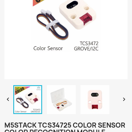


M5STACK TCS34725 COLOR SENSOR