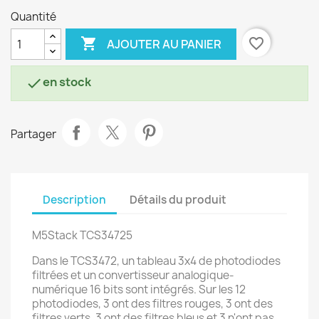
Quantité

favorite_border
AJOUTER AU PANIER
en stock

Partager
Description
Détails du produit
M5Stack TCS34725
Dans le TCS3472, un tableau 3x4 de photodiodes
filtrées et un convertisseur analogique-
numérique 16 bits sont intégrés. Sur les 12
photodiodes, 3 ont des filtres rouges, 3 ont des
filtres verts, 3 ont des filtres bleus et 3 n'ont pas