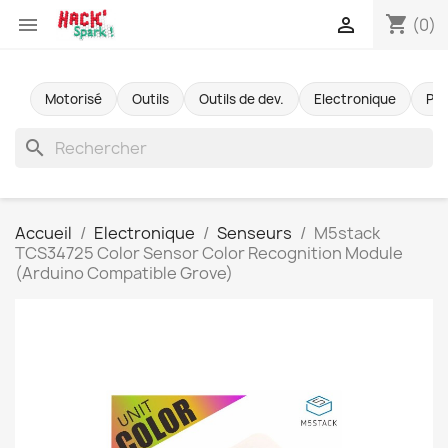
shopping_cart


(0)
Motorisé
Outils
Outils de dev.
Electronique
Pr
search
Accueil
Electronique
Senseurs
M5stack
TCS34725 Color Sensor Color Recognition Module
(Arduino Compatible Grove)