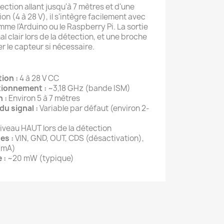
ction allant jusqu'à 7 mètres et d'une
on (4 à 28 V), il s'intègre facilement avec
me l'Arduino ou le Raspberry Pi. La sortie
al clair lors de la détection, et une broche
 le capteur si nécessaire.
ion :
4 à 28 V CC
tionnement :
~3,18 GHz (bande ISM)
 :
Environ 5 à 7 mètres
u signal :
Variable par défaut (environ 2-
niveau HAUT lors de la détection
es :
VIN, GND, OUT, CDS (désactivation),
0 mA)
 :
~20 mW (typique)