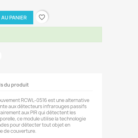
favorite_border
 AU PANIER
ls du produit
ouvement RCWL-0516 est une alternative
te aux détecteurs infrarouges passifs
rairement aux PIR qui détectent les
porelle, ce module utilise la technologie
des pour détecter tout objet en
e de couverture.