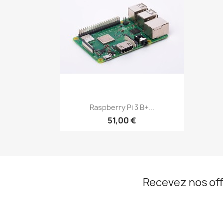
Aperçu rapide

Raspberry Pi 3 B+...
51,00 €
Recevez nos off