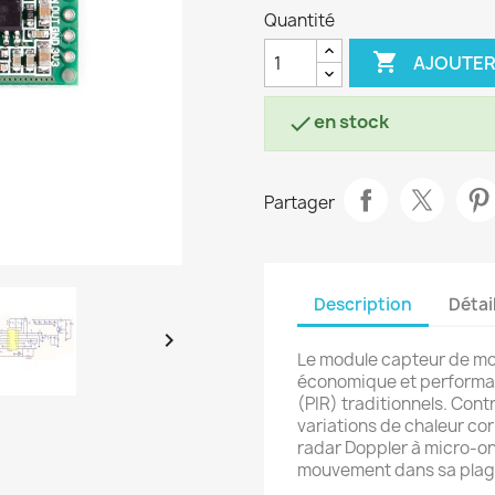
Quantité

AJOUTER
en stock

Partager
Description
Détai

Le module capteur de m
économique et performan
(PIR) traditionnels. Cont
variations de chaleur cor
radar Doppler à micro-on
mouvement dans sa plag