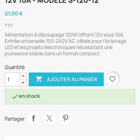
12V 10A - MODÈLE S-120-12
21,00 €
TTC
Alimentation à découpage 120W offrant 12V sous 10A.
Entrée universelle 100-240V AC, idéale pour l'éclairage
LED et les projets électroniques nécessitant une
puissance stable dans un format compact.
Quantité

favorite_border
AJOUTER AU PANIER
en stock

Partager