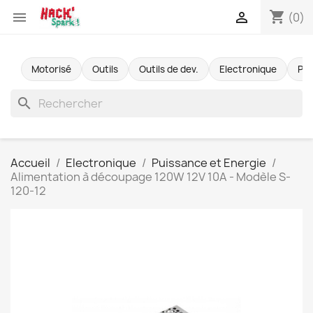
shopping_cart


(0)
Motorisé
Outils
Outils de dev.
Electronique
Pr
search
Accueil
Electronique
Puissance et Energie
Alimentation à découpage 120W 12V 10A - Modèle S-
120-12