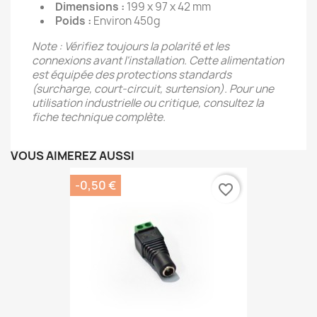
Dimensions :
199 x 97 x 42 mm
Poids :
Environ 450g
Note : Vérifiez toujours la polarité et les
connexions avant l'installation. Cette alimentation
est équipée des protections standards
(surcharge, court-circuit, surtension). Pour une
utilisation industrielle ou critique, consultez la
fiche technique complète.
VOUS AIMEREZ AUSSI
-0,50 €
favorite_border