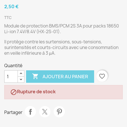
2,50 €
TTC
Module de protection BMS/PCM 2S 3A pour packs 18650
Li-ion 7.4V/8.4V (HX-2S-01).
Il protège contre les surtensions, sous-tensions,
surintensités et courts-circuits avec une consommation
en veille inférieure à 3 µA.
Quantité

favorite_border
AJOUTER AU PANIER
Rupture de stock

Partager