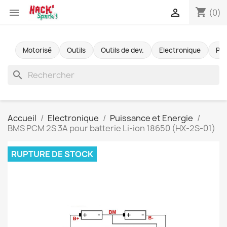
shopping_cart


(0)
Motorisé
Outils
Outils de dev.
Electronique
Pr
search
Accueil
Electronique
Puissance et Energie
BMS PCM 2S 3A pour batterie Li-ion 18650 (HX-2S-01)
RUPTURE DE STOCK