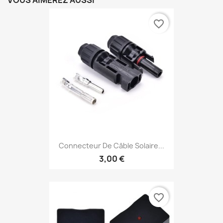
VOUS AIMEREZ AUSSI
favorite_border
Connecteur De Câble Solaire...
3,00 €
favorite_border