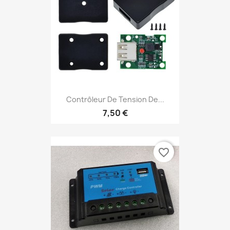
Contrôleur De Tension De...
7,50 €
favorite_border