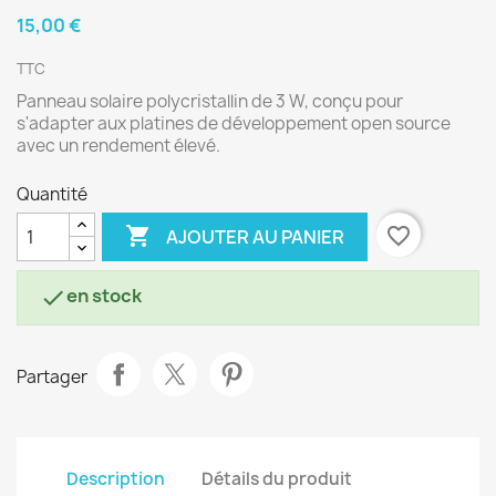
15,00 €
TTC
Panneau solaire polycristallin de 3 W, conçu pour
s'adapter aux platines de développement open source
avec un rendement élevé.
Quantité

favorite_border
AJOUTER AU PANIER
en stock

Partager
Description
Détails du produit