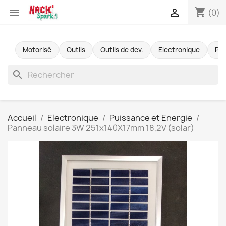
shopping_cart


(0)
Motorisé
Outils
Outils de dev.
Electronique
Pr
search
Accueil
Electronique
Puissance et Energie
Panneau solaire 3W 251x140X17mm 18,2V (solar)