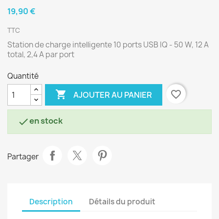
19,90 €
TTC
Station de charge intelligente 10 ports USB IQ - 50 W, 12 A
total, 2,4 A par port
Quantité

favorite_border
AJOUTER AU PANIER
en stock

Partager
Description
Détails du produit