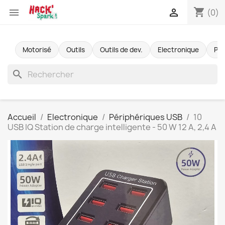
shopping_cart


(0)
Motorisé
Outils
Outils de dev.
Electronique
Pr
search
Accueil
Electronique
Périphériques USB
10
USB IQ Station de charge intelligente - 50 W 12 A, 2,4 A