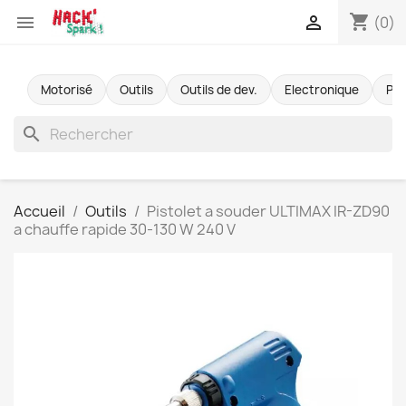
shopping_cart


(0)
Motorisé
Outils
Outils de dev.
Electronique
Pr
search
Accueil
Outils
Pistolet a souder ULTIMAX IR-ZD90
a chauffe rapide 30-130 W 240 V