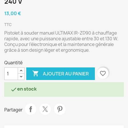
240 V
13,00 €
TTC
Pistolet à souder manuel ULTIMAX IR-ZD90 à chauffage
rapide, avec une puissance ajustable entre 30 et 130 W.
Conçu pour l'électronique et la maintenance générale
grâce à son design léger et ergonomique.
Quantité

favorite_border
AJOUTER AU PANIER
en stock

Partager