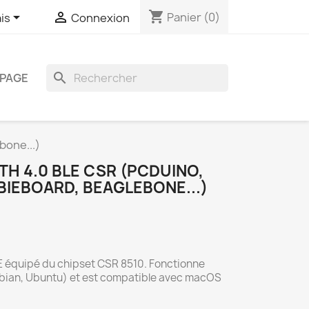
shopping_cart


Panier
(0)
is
Connexion
search
PAGE
bone...)
H 4.0 BLE CSR (PCDUINO,
BIEBOARD, BEAGLEBONE...)
E équipé du chipset CSR 8510. Fonctionne
bian, Ubuntu) et est compatible avec macOS