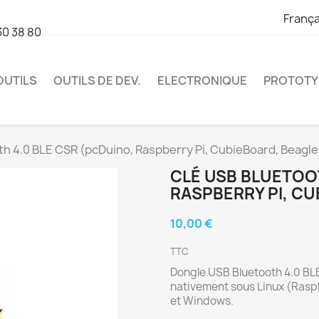
França
30 38 80
OUTILS
OUTILS DE DEV.
ELECTRONIQUE
PROTOTY
h 4.0 BLE CSR (pcDuino, Raspberry Pi, CubieBoard, Beagle
CLÉ USB BLUETOOT
RASPBERRY PI, CU
10,00 €
TTC
Dongle USB Bluetooth 4.0 BL
nativement sous Linux (Rasp
et Windows.