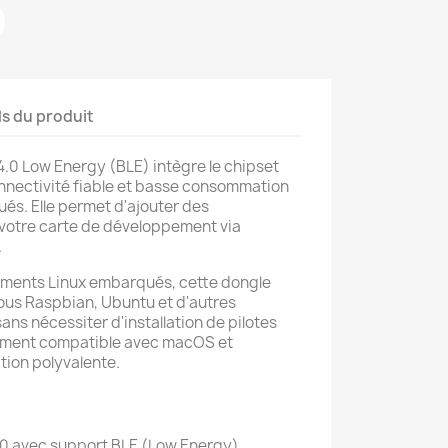
ls du produit
4.0 Low Energy (BLE) intègre le chipset
nnectivité fiable et basse consommation
és. Elle permet d'ajouter des
à votre carte de développement via
.
nements Linux embarqués, cette dongle
ous Raspbian, Ubuntu et d'autres
ans nécessiter d'installation de pilotes
lement compatible avec macOS et
tion polyvalente.
.0 avec support BLE (Low Energy)