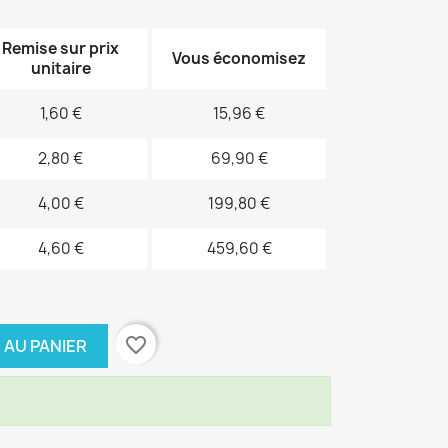
Remise sur prix
Vous économisez
unitaire
1,60 €
15,96 €
2,80 €
69,90 €
4,00 €
199,80 €
4,60 €
459,60 €
favorite_border
 AU PANIER