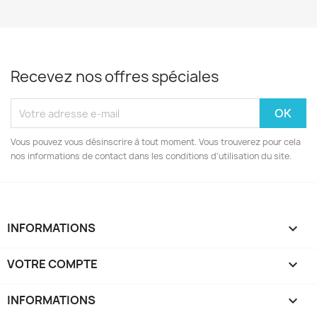
Recevez nos offres spéciales
Vous pouvez vous désinscrire à tout moment. Vous trouverez pour cela
nos informations de contact dans les conditions d'utilisation du site.
INFORMATIONS

VOTRE COMPTE

INFORMATIONS
keyboard_arrow_down