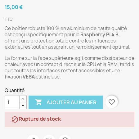
15,00 €
TTC
Ce boîtier robuste 100 % en aluminium de haute qualité
est conçu spécifiquement pour le
Raspberry Pi 4 B
,
offrant une protection totale contre les influences
extérieures tout en assurant un refroidissement optimal.
La forme sur la face supérieure agit comme dissipateur de
chaleur avec un contact direct sur le CPU et la RAM, tandis
que toutes les interfaces restent accessibles et une
fixation
VESA
est incluse.
Quantité

favorite_border
AJOUTER AU PANIER
Rupture de stock
