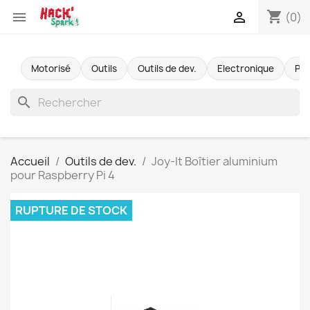
shopping_cart


(0)
Motorisé
Outils
Outils de dev.
Electronique
Pr
search
Accueil
Outils de dev.
Joy-It Boîtier aluminium
pour Raspberry Pi 4
RUPTURE DE STOCK