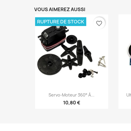
VOUS AIMEREZ AUSSI
RUPTURE DE STOCK
favorite_border
Aperçu rapide

Servo-Moteur 360° À...
Ul
10,80 €