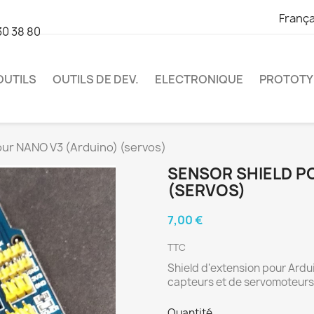
França
30 38 80
OUTILS
OUTILS DE DEV.
ELECTRONIQUE
PROTOTY
our NANO V3 (Arduino) (servos)
SENSOR SHIELD P
(SERVOS)
7,00 €
TTC
Shield d'extension pour Ardui
capteurs et de servomoteurs
Quantité