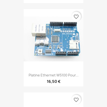
favorite_border
Platine Ethernet W5100 Pour...
16,50 €
favorite_border