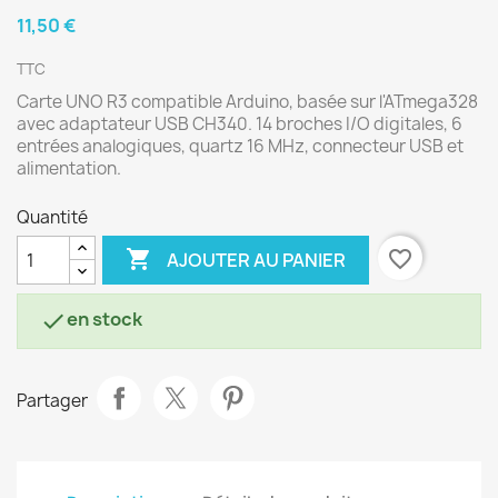
11,50 €
TTC
Carte UNO R3 compatible Arduino, basée sur l'ATmega328
avec adaptateur USB CH340. 14 broches I/O digitales, 6
entrées analogiques, quartz 16 MHz, connecteur USB et
alimentation.
Quantité

favorite_border
AJOUTER AU PANIER
en stock

Partager