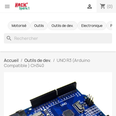
shopping_cart


(0)
Motorisé
Outils
Outils de dev.
Electronique
Pr
search
Accueil
Outils de dev.
UNO R3 (Arduino
Compatible ) CH340