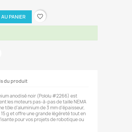
favorite_border
 AU PANIER
ls du produit
nium anodisé noir (Pololu #2266) est
ent les moteurs pas-à-pas de taille NEMA
une tôle d'aluminium de 3 mm d'épaisseur,
15 g et offre une grande légèreté tout en
fisante pour vos projets de robotique ou