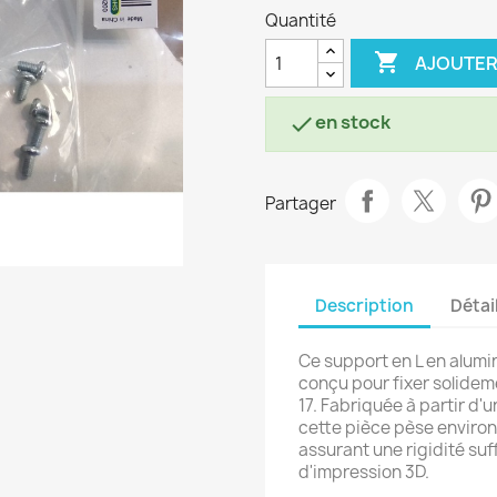
Quantité

AJOUTER
en stock

Partager
Description
Détai
Ce support en L en alumi
conçu pour fixer solidem
17. Fabriquée à partir d'
cette pièce pèse environ 
assurant une rigidité suf
d'impression 3D.