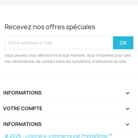
Recevez nos offres spéciales
Vous pouvez vous désinscrire à tout moment. Vous trouverez pour cela
nos informations de contact dans les conditions d'utilisation du site.
INFORMATIONS

VOTRE COMPTE

INFORMATIONS
keyboard_arrow_down
© 2026 - Logiciel e-commerce par PrestaShop™