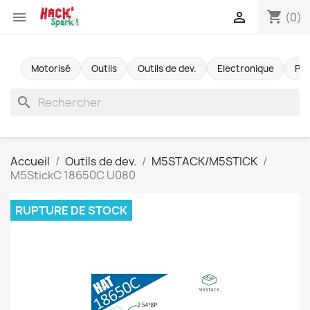
shopping_cart


(0)
Motorisé
Outils
Outils de dev.
Electronique
Pr
search
Accueil
Outils de dev.
M5STACK/M5STICK
M5StickC 18650C U080
RUPTURE DE STOCK