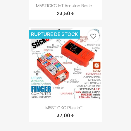
M5STICKC IoT Arduino Basic...
23,50 €
RUPTURE DE STOCK
favorite_border
M5STICKC Plus IoT...
37,00 €