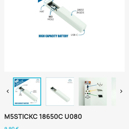


M5STICKC 18650C U080
9,90 €