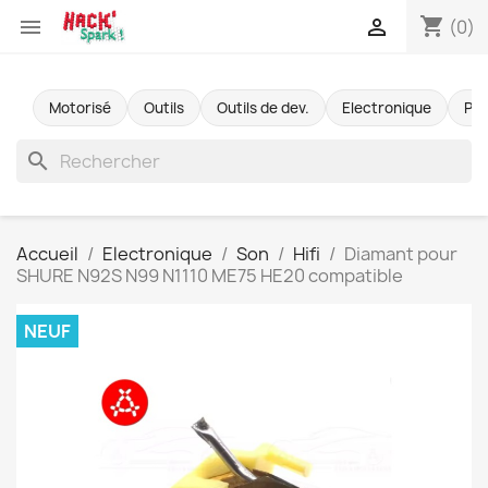
shopping_cart


(0)
Motorisé
Outils
Outils de dev.
Electronique
Pr
search
Accueil
Electronique
Son
Hifi
Diamant pour
SHURE N92S N99 N1110 ME75 HE20 compatible
NEUF