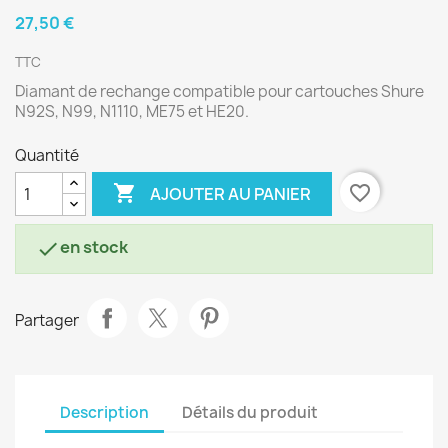
27,50 €
TTC
Diamant de rechange compatible pour cartouches Shure
N92S, N99, N1110, ME75 et HE20.
Quantité

favorite_border
AJOUTER AU PANIER
en stock

Partager
Description
Détails du produit