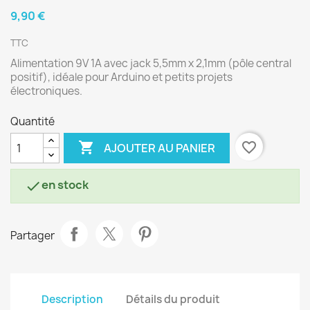
9,90 €
TTC
Alimentation 9V 1A avec jack 5,5mm x 2,1mm (pôle central
positif), idéale pour Arduino et petits projets
électroniques.
Quantité

favorite_border
AJOUTER AU PANIER
en stock

Partager
Description
Détails du produit