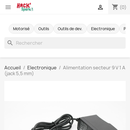
shopping_cart


(0)
Motorisé
Outils
Outils de dev.
Electronique
Pr
search
Accueil
Electronique
Alimentation secteur 9 V 1 A
(jack 5,5 mm)