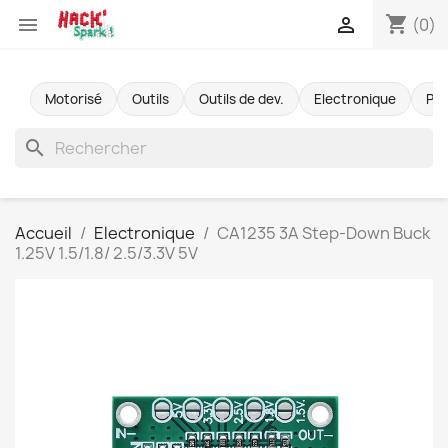
shopping_cart


(0)
Motorisé
Outils
Outils de dev.
Electronique
Pr
search
Accueil
Electronique
CA1235 3A Step-Down Buck
1.25V 1.5/1.8/ 2.5/3.3V 5V