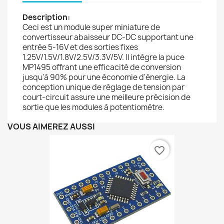
Description:
Ceci est un module super miniature de
convertisseur abaisseur DC-DC supportant une
entrée 5-16V et des sorties fixes
1.25V/1.5V/1.8V/2.5V/3.3V/5V. Il intègre la puce
MP1495 offrant une efficacité de conversion
jusqu'à 90% pour une économie d'énergie. La
conception unique de réglage de tension par
court-circuit assure une meilleure précision de
sortie que les modules à potentiomètre.
VOUS AIMEREZ AUSSI
favorite_border