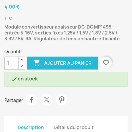
4,00 €
TTC
Module convertisseur abaisseur DC-DC MP1495 :
entrée 5-16V, sorties fixes 1.25V / 1.5V / 1.8V / 2.5V /
3.3V / 5V, 3A. Régulateur de tension haute efficacité.
Quantité

favorite_border
AJOUTER AU PANIER
en stock

Partager
Description
Détails du produit