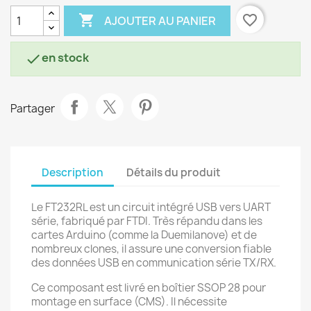

favorite_border
AJOUTER AU PANIER
en stock

Partager
Description
Détails du produit
Le FT232RL est un circuit intégré USB vers UART
série, fabriqué par FTDI. Très répandu dans les
cartes Arduino (comme la Duemilanove) et de
nombreux clones, il assure une conversion fiable
des données USB en communication série TX/RX.
Ce composant est livré en boîtier SSOP 28 pour
montage en surface (CMS). Il nécessite