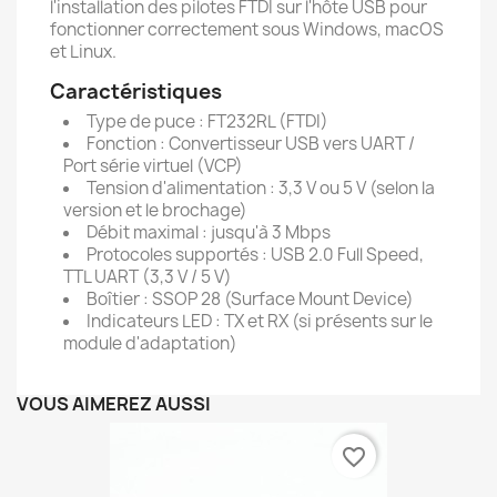
l'installation des pilotes FTDI sur l'hôte USB pour
fonctionner correctement sous Windows, macOS
et Linux.
Caractéristiques
Type de puce : FT232RL (FTDI)
Fonction : Convertisseur USB vers UART /
Port série virtuel (VCP)
Tension d'alimentation : 3,3 V ou 5 V (selon la
version et le brochage)
Débit maximal : jusqu'à 3 Mbps
Protocoles supportés : USB 2.0 Full Speed,
TTL UART (3,3 V / 5 V)
Boîtier : SSOP 28 (Surface Mount Device)
Indicateurs LED : TX et RX (si présents sur le
module d'adaptation)
VOUS AIMEREZ AUSSI
favorite_border