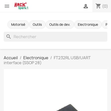
shopping_cart


(0)
Motorisé
Outils
Outils de dev.
Electronique
Pr
search
Accueil
Electronique
FT232RL USB/UART
interface (SSOP 28)