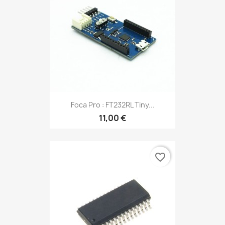
Foca Pro : FT232RL Tiny...
11,00 €
favorite_border