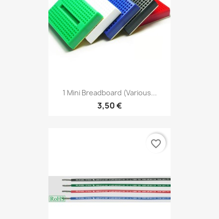
1 Mini Breadboard (Various...
3,50 €
favorite_border