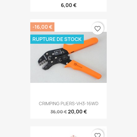
6,00 €
-16,00 €
favorite_border
RUPTURE DE STOCK
CRIMPING PLIERS-VH3-16WD
20,00 €
36,00 €
favorite_border