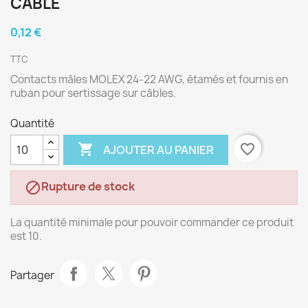
CÂBLE
0,12 €
TTC
Contacts mâles MOLEX 24-22 AWG, étamés et fournis en
ruban pour sertissage sur câbles.
Quantité

favorite_border
AJOUTER AU PANIER
Rupture de stock

La quantité minimale pour pouvoir commander ce produit
est 10.
Partager