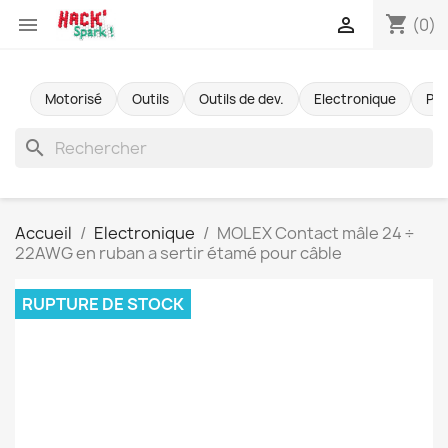
shopping_cart


(0)
Motorisé
Outils
Outils de dev.
Electronique
Pr
search
Accueil
Electronique
MOLEX Contact mâle 24 ÷
22AWG en ruban a sertir étamé pour câble
RUPTURE DE STOCK