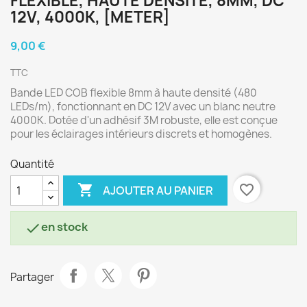
FLEXIBLE, HAUTE DENSITÉ, 8MM, DC
12V, 4000K, [METER]
9,00 €
TTC
Bande LED COB flexible 8mm à haute densité (480
LEDs/m), fonctionnant en DC 12V avec un blanc neutre
4000K. Dotée d'un adhésif 3M robuste, elle est conçue
pour les éclairages intérieurs discrets et homogènes.
Quantité

favorite_border
AJOUTER AU PANIER
en stock

Partager