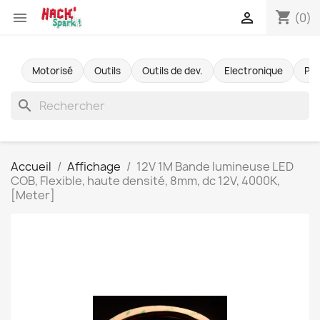
shopping_cart


(0)
Motorisé
Outils
Outils de dev.
Electronique
Pr
search
Accueil
Affichage
12V 1M Bande lumineuse LED
COB, Flexible, haute densité, 8mm, dc 12V, 4000K,
[Meter]